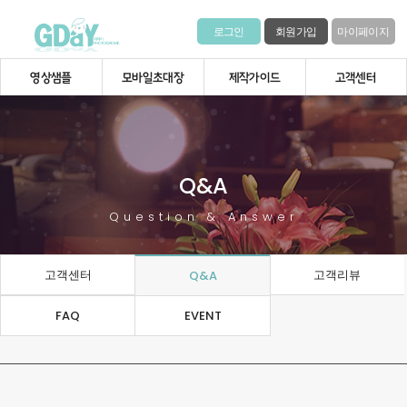
로그인
회원가입
마이페이지
영상샘플
모바일초대장
제작가이드
고객센터
Q&A
Question & Answer
고객센터
고객리뷰
Q&A
FAQ
EVENT