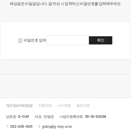
해당글은 비밀글입니다.
글 작성 시 입력하신 비밀번호
를 입력해주세요.
비밀번호 입력
확인
개인정보처리방침
이용약관
사이트맵
원격지원
상호명 : G-DAY
대표 : 전병관
사업자등록번호 : 113-16-92068
T
032-205-1001
E
gday@g-day.co.kr