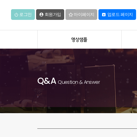
로그인
회원가입
마이페이지
업로드 페이지


영상샘플
Q&A
Question & Answer