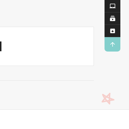

Q&A
동영

Dow

업로


T O P
상단으로
이동