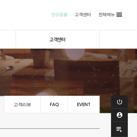

영상샘플
고객센터
전체메뉴
고객센터

로그
고객리뷰
FAQ
EVENT

마이

제작