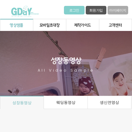
로그인
회원가입
마이페이지
영상샘플
모바일초대장
제작가이드
고객센터
성장동영상
All Video Sample
웨딩동영상
생신연영상
성장동영상