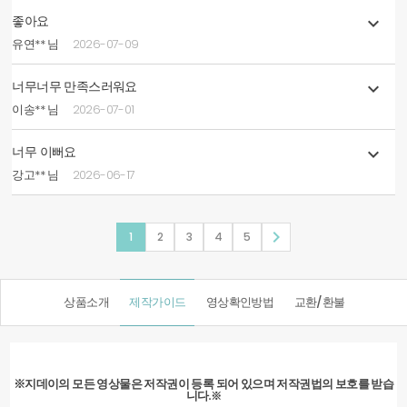
좋아요

유연** 님
2026-07-09
너무너무 만족스러워요

이송** 님
2026-07-01
너무 이뻐요

강고** 님
2026-06-17

1
2
3
4
5
상품소개
제작가이드
영상확인방법
교환/환불
※지데이의 모든 영상물은 저작권이 등록 되어 있으며 저작권법의 보호를 받습
니다.
※