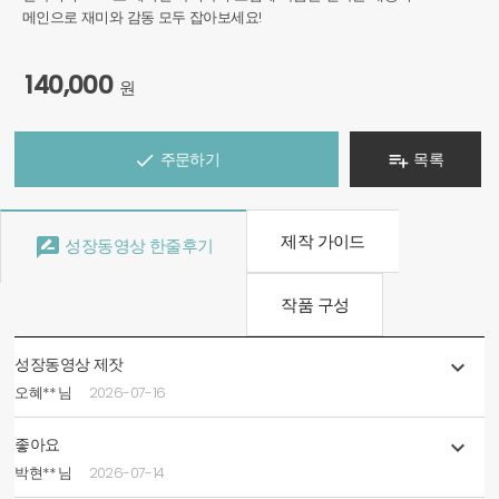
메인으로 재미와 감동 모두 잡아보세요!
140,000
원
주문하기
목록


제작 가이드

성장동영상 한줄후기
작품 구성
성장동영상 제잣

오혜** 님
2026-07-16
좋아요

박현** 님
2026-07-14