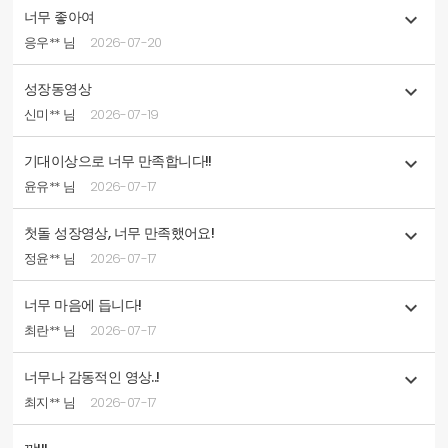
너무 좋아여

응우** 님
2026-07-20
성장동영상

신미** 님
2026-07-19
기대이상으로 너무 만족합니다!!

윤유** 님
2026-07-17
첫돌 성장영상, 너무 만족했어요!

정윤** 님
2026-07-17
너무 마음에 듭니다!

최란** 님
2026-07-17
너무나 감동적인 영상..!

최지** 님
2026-07-17