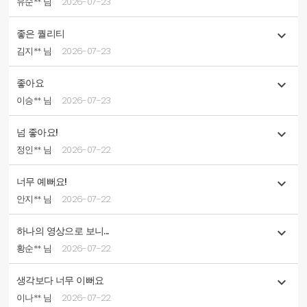
유순** 님
2026-07-23
좋은 퀄리티

김지** 님
2026-07-23
좋아요

이승** 님
2026-07-23
넘 좋아요!

정인** 님
2026-07-22
너무 예뻐요!

안지** 님
2026-07-22
하나의 영상으로 보니...

황순** 님
2026-07-22
생각보다 너무 이뻐요

이나** 님
2026-07-22