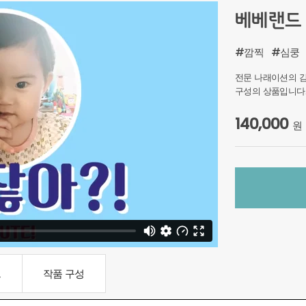
베베랜드
#깜찍
#심쿵
전문 나래이션의 감
구성의 상품입니다
140,000
원
드
작품 구성