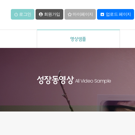
로그인
회원가입
마이페이지
업로드 페이지


영상샘플
성장동영상
All Video Sample