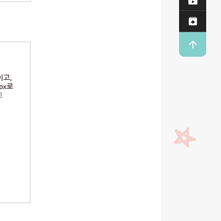

Dow

업로


T O P
상단으로
이동