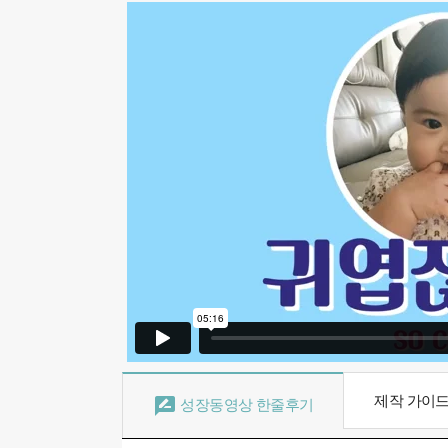
제작 가이

성장동영상 한줄후기