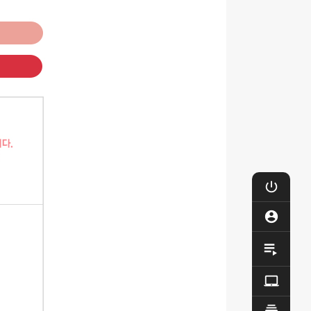

로그

마이

제작

Q&A
동영