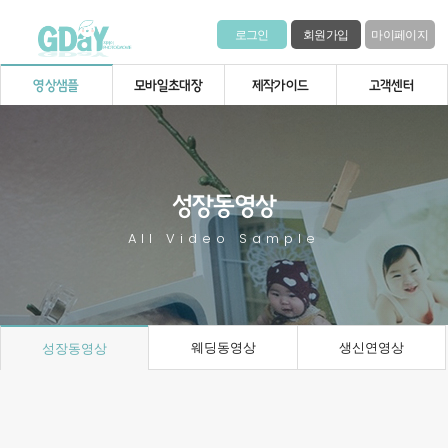
로그인
회원가입
마이페이지
영상샘플
모바일초대장
제작가이드
고객센터
성장동영상
All Video Sample
웨딩동영상
생신연영상
성장동영상