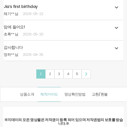
Jia’s first birthday

체기** 님
2026-05-22
맘에 들어요!

초록** 님
2026-05-20
감사합니다

정하** 님
2026-04-25

1
2
3
4
5
상품소개
제작가이드
영상확인방법
교환/환불
※지데이의 모든 영상물은 저작권이 등록 되어 있으며 저작권법의 보호를 받습
니다.
※