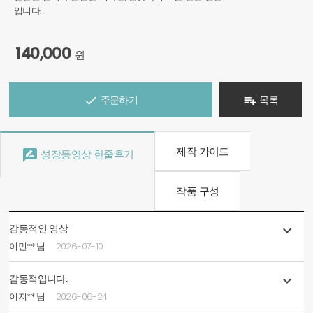
입니다.
140,000
원
주문하기
목록


제작 가이드

성장동영상 한줄후기
작품 구성
감동적인 영상

이민** 님
2026-07-10
감동적입니다.

이지** 님
2026-06-24