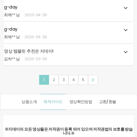
g-day

최해** 님
2026-04-28
g-day

최해** 님
2026-04-28
영상 템플릿 추천은 지데이!

김하** 님
2026-03-09

1
2
3
4
5
상품소개
제작가이드
영상확인방법
교환/환불
※지데이의 모든 영상물은 저작권이 등록 되어 있으며 저작권법의 보호를 받습
니다.
※