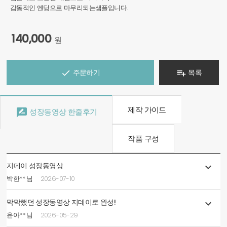
감동적인 엔딩으로 마무리되는샘플입니다.
140,000
원
주문하기
목록


제작 가이드

성장동영상 한줄후기
작품 구성
지데이 성장동영상

박한** 님
2026-07-10
막막했던 성장동영상 지데이로 완성!

윤아** 님
2026-05-29