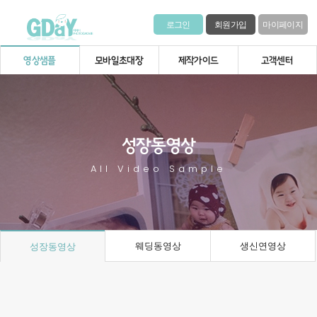
로그인
회원가입
마이페이지
영상샘플
모바일초대장
제작가이드
고객센터
성장동영상
All Video Sample
웨딩동영상
생신연영상
성장동영상