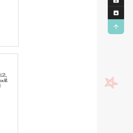

Dow

업로


T O P
상단으로
이동