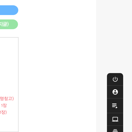

로그

마이

제작

Q&A
동영