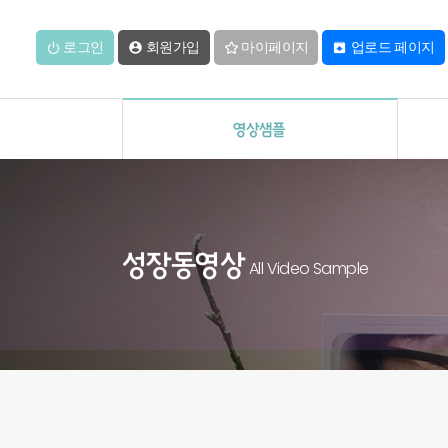
로그인
회원가입
마이페이지
업로드 페이지


영상샘플
성장동영상
All Video Sample