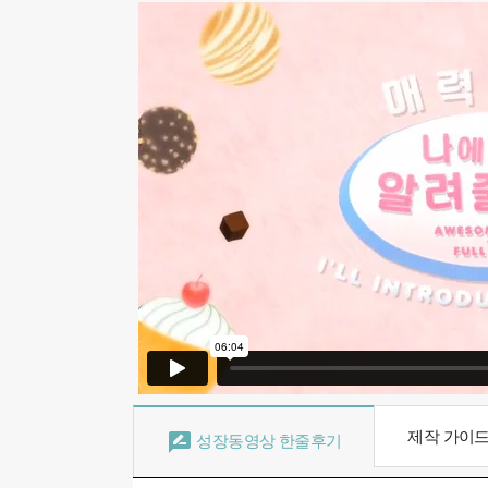
제작 가이

성장동영상 한줄후기