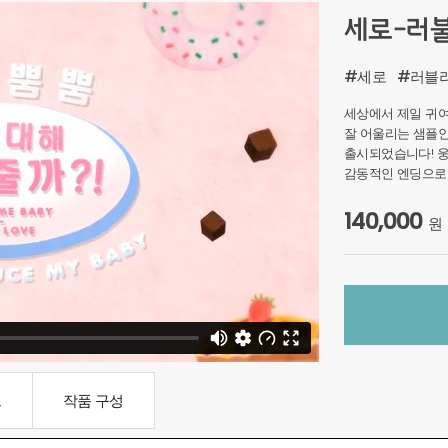
세로-러
#세로
#러블
세상에서 제일 귀여
잘 어울리는 샘플
출시되었습니다! 웅
감동적인 엔딩으로 
140,000
원
드
작품 구성