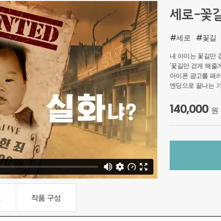
세로-꽃
#세로
#꽃길
내 아이는 꽃길만 
'꽃길만 걷게 해줄
아이폰 광고를 패
엔딩으로 끝나는 
140,000
원
드
작품 구성