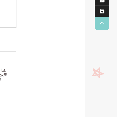

Dow

업로


T O P
상단으로
이동