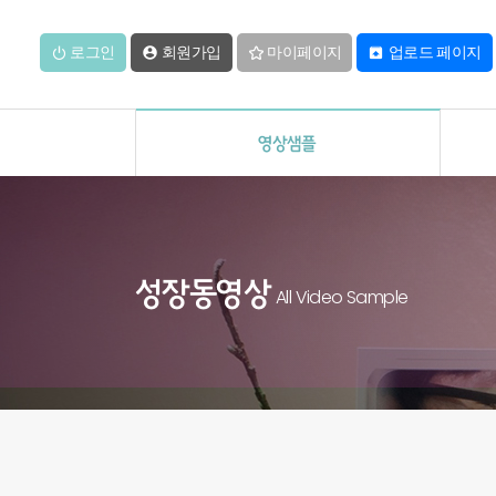
로그인
회원가입
마이페이지
업로드 페이지


영상샘플
성장동영상
All Video Sample