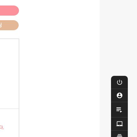

로그

마이

제작

Q&A
동영