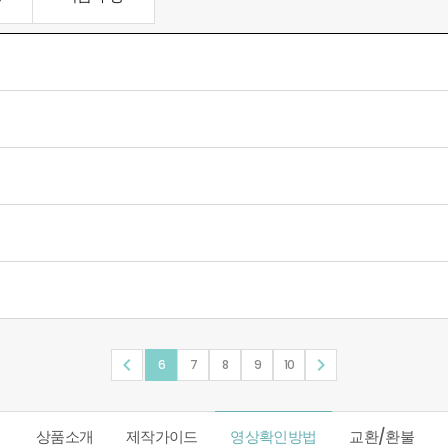


6
7
8
9
10
상품소개
제작가이드
영상확인방법
교환/환불