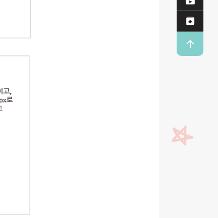

Dow

업로


T O P
상단으로
이동