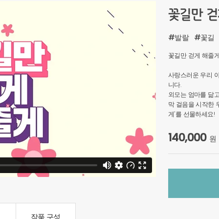
꽃길만 걷게
#발랄
#꽃길
꽃길만 걷게 해줄게
사랑스러운 우리 
니다.
외모는 엄마를 닮고
막 걸음을 시작한 
게'를 선물하세요!
140,000
원
드
작품 구성