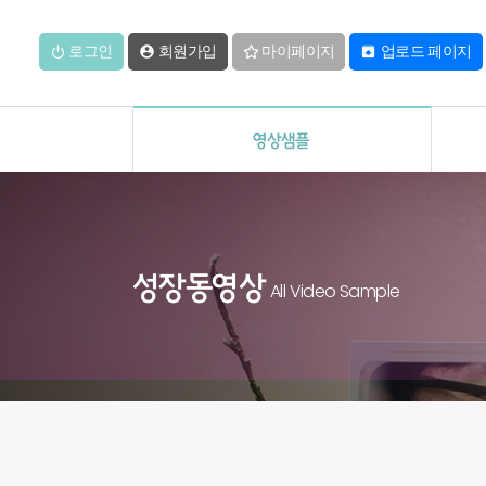
로그인
회원가입
마이페이지
업로드 페이지


영상샘플
성장동영상
All Video Sample