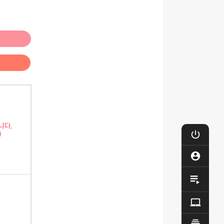

로그

마이

제작

Q&A
동영